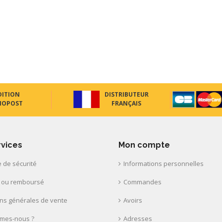
DITION
DISTRIBUTEUR
NOPOST
FRANÇAIS
rvices
Mon compte
 de sécurité
Informations personnelles
t ou remboursé
Commandes
ons générales de vente
Avoirs
mes-nous ?
Adresses