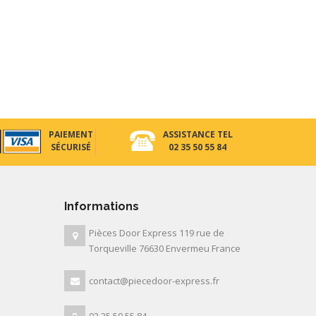
PAIEMENT
ASSISTANCE TEL
SÉCURISÉ
02 35 50 55 84
Informations
Pièces Door Express 119 rue de
Torqueville 76630 Envermeu France
contact@piecedoor-express.fr