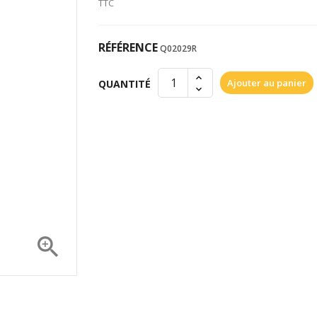
TTC
RÉFÉRENCE
Q02029R
Ajouter au panier
QUANTITÉ
