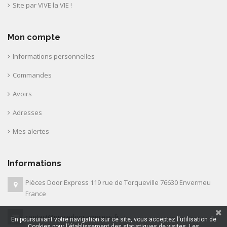
Site par VIVE la VIE !
Mon compte
Informations personnelles
Commandes
Avoirs
Adresses
Mes alertes
Informations
Pièces Door Express 119 rue de Torqueville 76630 Envermeu
France
contact@piecedoor-express.fr
En poursuivant votre navigation sur ce site, vous acceptez l'utilisation de
Cookies pour l'établissement des statistiques de visites. Les