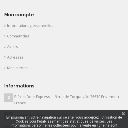
Mon compte
Informations personnelles
Commandes
Avoirs
Adresses
Mes alertes
Informations
Pièces Door Express 119 rue de Torqueville 76630 Envermeu
France
contact@piecedoor-express.fr
En poursuivant votre navigation sur ce site, vous acceptez l'utilisation de
Cookies pour l'établissement des statistiques de visites. Les
informations personnelles collectées pour la vente en ligne ne sont