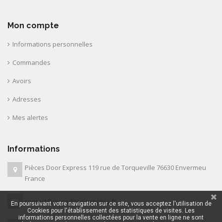
Mon compte
Informations personnelles
Commandes
Avoirs
Adresses
Mes alertes
Informations
Pièces Door Express 119 rue de Torqueville 76630 Envermeu
France
contact@piecedoor-express.fr
En poursuivant votre navigation sur ce site, vous acceptez l'utilisation de
Cookies pour l'établissement des statistiques de visites. Les
informations personnelles collectées pour la vente en ligne ne sont