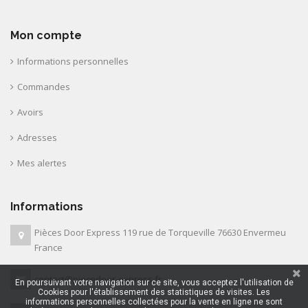
Mon compte
Informations personnelles
Commandes
Avoirs
Adresses
Mes alertes
Informations
Pièces Door Express 119 rue de Torqueville 76630 Envermeu
France
contact@piecedoor-express.fr
En poursuivant votre navigation sur ce site, vous acceptez l'utilisation de
Cookies pour l'établissement des statistiques de visites. Les
informations personnelles collectées pour la vente en ligne ne sont