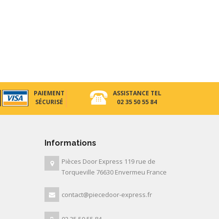
PAIEMENT
ASSISTANCE TEL
SÉCURISÉ
02 35 50 55 84
Informations
Pièces Door Express 119 rue de
Torqueville 76630 Envermeu France
contact@piecedoor-express.fr