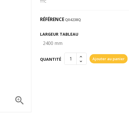
TTC
RÉFÉRENCE
Q04238Q
LARGEUR TABLEAU
Ajouter au panier
QUANTITÉ
