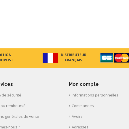
DITION
DISTRIBUTEUR
NOPOST
FRANÇAIS
rvices
Mon compte
 de sécurité
Informations personnelles
t ou remboursé
Commandes
ons générales de vente
Avoirs
mes-nous ?
Adresses